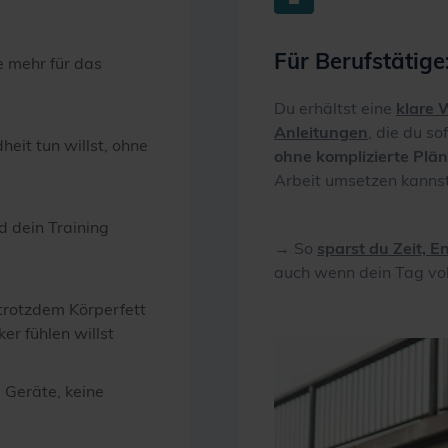
Für Berufstätige
 mehr für das
Du erhältst eine
klare 
Anleitungen
, die du s
eit tun willst, ohne
ohne komplizierte Plä
Arbeit umsetzen kannst
nd dein Training
→ So
sparst du Zeit, E
auch wenn dein Tag voll
 trotzdem Körperfett
er fühlen willst
 Geräte, keine