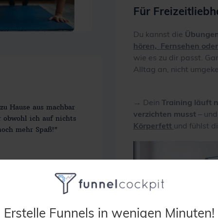
Für Freizeitlieb
Du kannst die
Übungen
hören, Fernsehen ode
wie es zu dir passt. Ga
Alltag an, nicht umgeke
→ Dein
Training läuft
n zu Hause aus machbar
verzichten musst
– und
r obwohl ich auf nichts
Körperfett
und fühlst d
 noch mehr Spaß!"
Erstelle Funnels in wenigen Minuten!