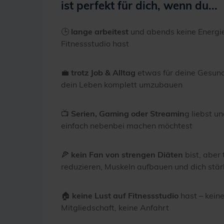
ist perfekt für dich, wenn du...
🕒
lange arbeitest
und abends keine Energie
Fitnessstudio hast
💼
trotz Job & Alltag
etwas für deine Gesundh
dein Leben komplett umzubauen
📺
Serien, Gaming oder Streamin
g liebst u
einfach nebenbei machen möchtest
🍕
kein Fan von strengen Diäten
bist, aber
reduzieren, Muskeln aufbauen und dich stärk
🏠
keine Lust auf Fitnessstudio
hast – keine
Mitgliedschaft, keine Anfahrt