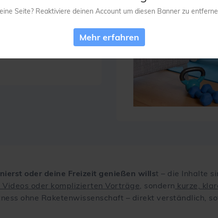
eine Seite? Reaktiviere deinen Account um diesen Banner zu entferne
en Routine von zu Hause
Mehr erfahren
bnisse komme."
nierst oder deine Freizeit genießen wills
t – die Inhalte 
Videos oder komplizierten Vorträge
, sondern
kurze, klar
itness ohne Raketenwissenschaft – direkt verständlich, 