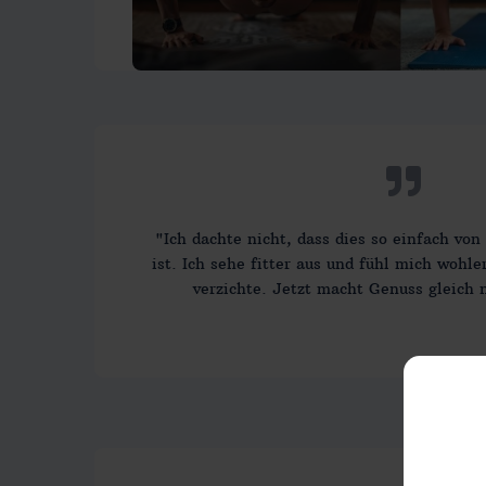
"Ich dachte nicht, dass dies so einfach vo
ist. Ich sehe fitter aus und fühl mich wohle
verzichte. Jetzt macht Genuss gleich