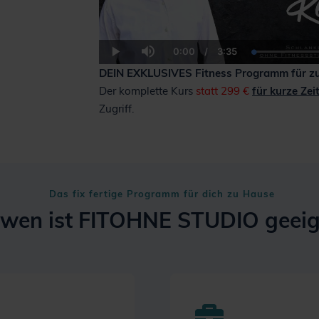
0:00
/
3:35
Current
Duration
Play
Mute
Time
DEIN EXKLUSIVES Fitness Programm für z
Der komplette Kurs
statt 299 €
für kurze Zeit
Zugriff.
Das fix fertige Programm für dich zu Hause
 wen ist
FITOHNE STUDIO
geeig