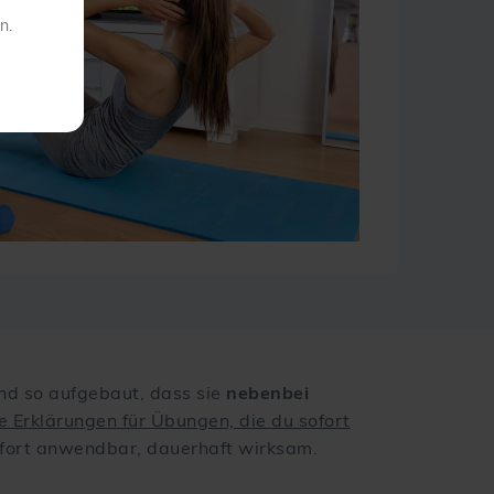
n.
sind so aufgebaut, dass sie
nebenbei
e Erklärungen für Übungen, die du sofort
sofort anwendbar, dauerhaft wirksam.