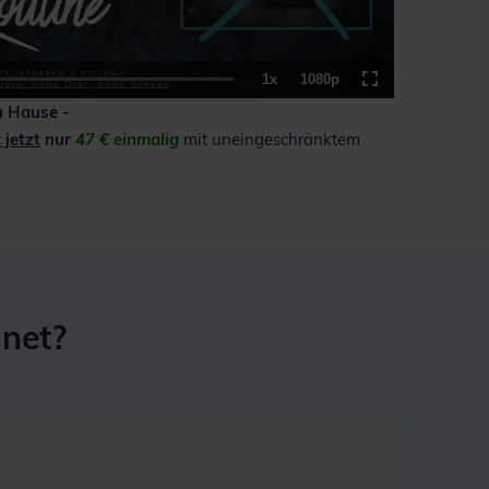
1x
1080p
Loaded
:
Playback
Quality
Fullscreen
100.00%
Rate
u Hause -
 jetzt
nur
47 € einmalig
mit uneingeschränktem
net?