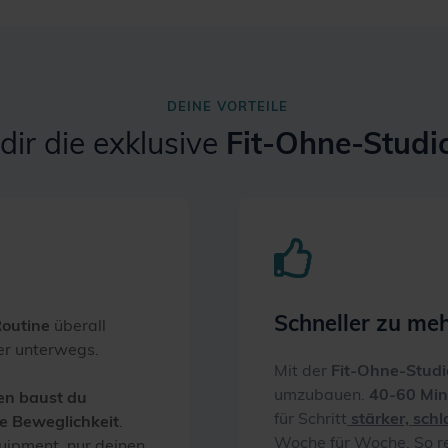
DEINE VORTEILE
dir die exklusive
Fit-Ohne-Studi
Schneller zu me
outine
überall
der unterwegs.
Mit der
Fit-Ohne-Studi
umzubauen.
40-60 Min
gen baust du
für Schritt
stärker, sch
ne Beweglichkeit
.
Woche für Woche. So re
uipment, nur deinen