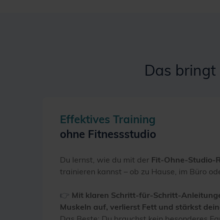
Das bringt 
Effektives Training
ohne Fitnessstudio
Du lernst, wie du mit der
Fit-Ohne-Studio-R
trainieren kannst – ob zu Hause, im Büro o
👉
Mit klaren Schritt-für-Schritt-Anleitun
Muskeln auf,
verlierst Fett und stärkst dei
Das Beste: Du brauchst kein besonderes Eq