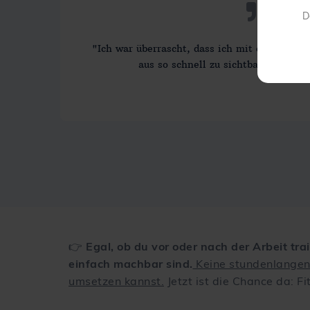
D
"Ich war überrascht, dass ich mit einer klar
aus so schnell zu sichtbaren Erge
👉
Egal, ob du vor oder nach der Arbeit trai
einfach machbar sind.
Keine stundenlangen 
umsetzen kannst.
Jetzt ist die Chance da: F