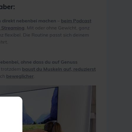
haber
:
 direkt nebenbei machen
–
beim Podcast
r Streaming
. Mit oder ohne Gewicht, ganz
nz flexibel. Die Routine passt sich deinem
hrt.
 nebenbei, ohne dass du auf Genuss
 trotzdem
baust du Muskeln auf, reduzierst
ich
beweglicher
.