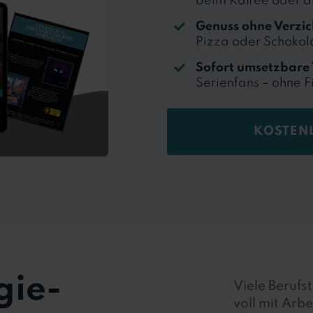
beim Kaffee oder ab
Genuss ohne Verzic
Pizza oder Schokol
Sofort umsetzbare 
Serienfans – ohne F
KOSTEN
gie-
Viele Berufs
voll mit Arb