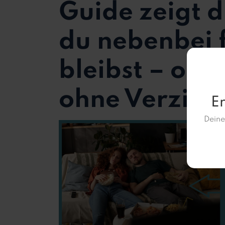
Guide zeigt d
du nebenbei f
bleibst – ohn
ohne Verzich
Er
Deine