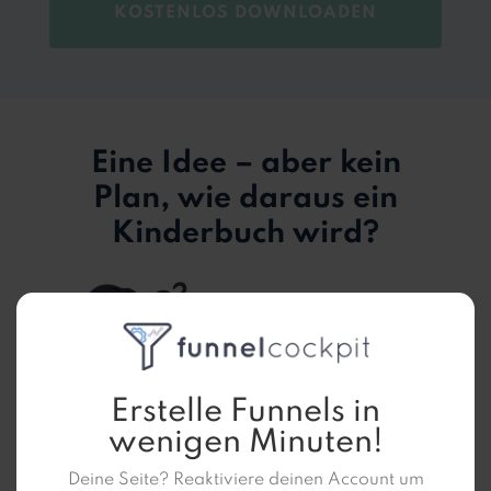
KOSTENLOS DOWNLOADEN
Eine Idee – aber kein
Plan, wie daraus ein
Kinderbuch wird?
Erstelle Funnels in
wenigen Minuten!
Dieser
6-Schritte-Guide
erklärt dir,
Deine Seite? Reaktiviere deinen Account um